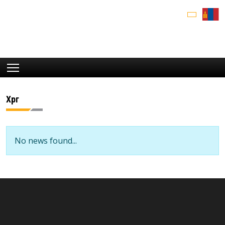
Хөрөг
No news found...