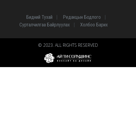
Бидний Тухай
Редакцын Бодлого
Сурталчилгаа Байрлуулах
Холбоо Барих
© 2023. ALL RIGHTS RESERVED